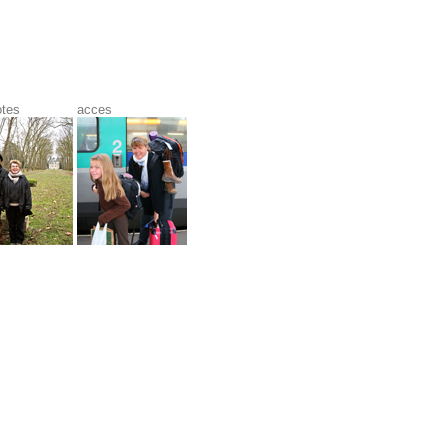
otes
acces