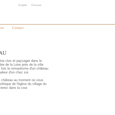
English
Français
ion
Contact
ne clos et paysager dans le
lée de la Loire près de la ville
la fois le romantisme d'un château
chaleur d'un chez soi.
 du château au moment où vous
othique de l'église du village du
rerez dans la cour.